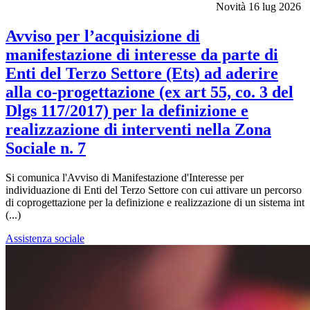
Novità
16 lug 2026
Avviso per l’acquisizione di
manifestazione di interesse da parte di
Enti del Terzo Settore (Ets) ad aderire
alla co-progettazione (ex art 55, co. 3 del
Dlgs 117/2017) per la definizione e
realizzazione di interventi nella Zona
Sociale n. 7
Si comunica l'Avviso di Manifestazione d'Interesse per
individuazione di Enti del Terzo Settore con cui attivare un percorso
di coprogettazione per la definizione e realizzazione di un sistema int
(...)
Assistenza sociale