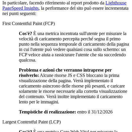
In particolare, facendo riferimento al report prodotto da
Lighthouse
PageSpeed Insights
, la performance del sito può essere incrementata
nei punti seguenti:
First Contentful Paint (FCP)
Cos'è?
È una metrica incentrata sull'utente per misurare la
velocità di caricamento percepita perché segna il primo
punto nella sequenza temporale di caricamento della pagina
in cui l'utente può vedere qualsiasi cosa sullo schermo: un
FCP veloce aiuta a rassicurare l'utente che sta succedendo
qualcosa.
Problema e azioni che verranno intraprese per
risolverlo:
Alcune risorse JS e CSS bloccano la prima
visualizzazione della pagina. Verrà implementato il
caricamento asincrono delle risorse più pesanti, e caricare
solamente le risorse necessarie alla corretta visualizzazione
del contenuto. Verrà inoltre implementato il caricamento
lento per le immagini.
Tempistiche di realizzazione:
entro il 31/12/2026
Largest Contentful Paint (LCP)
Cos'è?
È una metrica Core Web Vital per misurare la