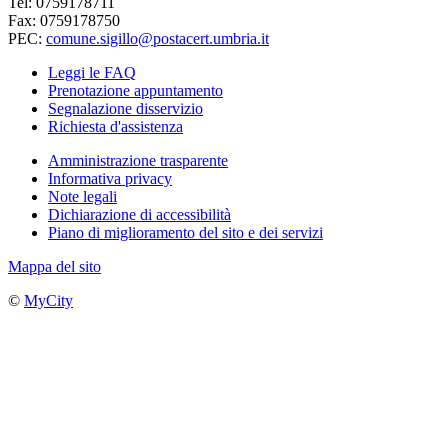
Tel: 0759178711
Fax: 0759178750
PEC:
comune.sigillo@postacert.umbria.it
Leggi le FAQ
Prenotazione appuntamento
Segnalazione disservizio
Richiesta d'assistenza
Amministrazione trasparente
Informativa privacy
Note legali
Dichiarazione di accessibilità
Piano di miglioramento del sito e dei servizi
Mappa del sito
©
MyCity