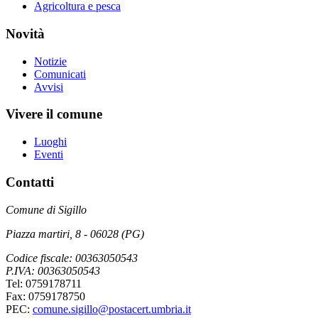
Agricoltura e pesca
Novità
Notizie
Comunicati
Avvisi
Vivere il comune
Luoghi
Eventi
Contatti
Comune di Sigillo
Piazza martiri, 8 - 06028 (PG)
Codice fiscale: 00363050543
P.IVA: 00363050543
Tel: 0759178711
Fax: 0759178750
PEC:
comune.sigillo@postacert.umbria.it