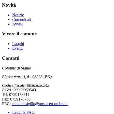
Novità
Notizie
Comunicati
Avvisi
Vivere il comune
Luoghi
Eventi
Contatti
Comune di Sigillo
Piazza martiri, 8 - 06028 (PG)
Codice fiscale: 00363050543
P.IVA: 00363050543
Tel: 0759178711
Fax: 0759178750
PEC:
comune.sigillo@postacert.umbria.it
Leggi le FAQ