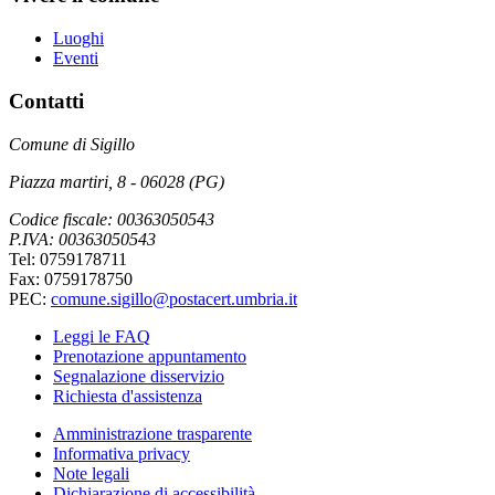
Luoghi
Eventi
Contatti
Comune di Sigillo
Piazza martiri, 8 - 06028 (PG)
Codice fiscale: 00363050543
P.IVA: 00363050543
Tel: 0759178711
Fax: 0759178750
PEC:
comune.sigillo@postacert.umbria.it
Leggi le FAQ
Prenotazione appuntamento
Segnalazione disservizio
Richiesta d'assistenza
Amministrazione trasparente
Informativa privacy
Note legali
Dichiarazione di accessibilità